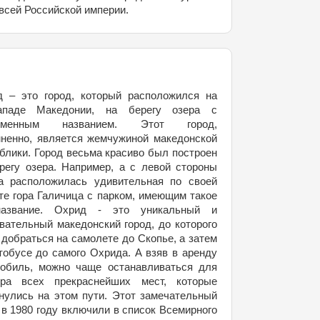
всей Российской империи.
 – это город, который расположился на
западе Македонии, на берегу озера с
именным названием. Этот город,
ненно, является жемчужиной македонской
блики. Город весьма красиво был построен
регу озера. Например, а с левой стороны
а расположилась удивительная по своей
те гора Галичица с парком, имеющим такое
азвание. Охрид - это уникальный и
вательный македонский город, до которого
 добраться на самолете до Скопье, а затем
тобусе до самого Охрида. А взяв в аренду
обиль, можно чаще останавливаться для
тра всех прекраснейших мест, которые
нулись на этом пути. Этот замечательный
 в 1980 году включили в список Всемирного