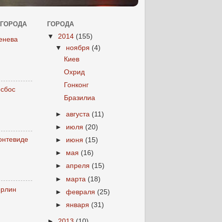
 ГОРОДА
ГОРОДА
▼
2014
(155)
енева
▼
ноября
(4)
Киев
Охрид
Гонконг
есбос
Бразилиа
►
августа
(11)
►
июля
(20)
онтевиде
►
июня
(15)
►
мая
(16)
►
апреля
(15)
►
марта
(18)
ерлин
►
февраля
(25)
►
января
(31)
►
2013
(10)