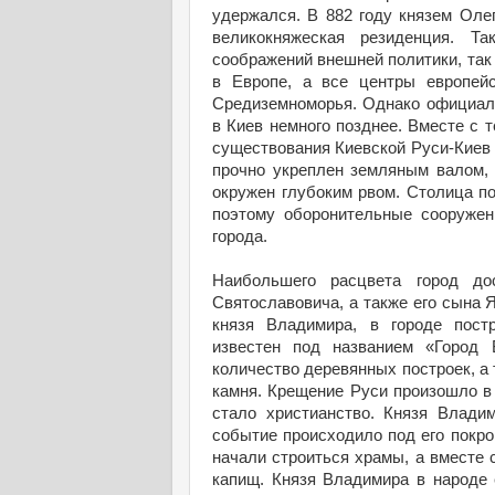
удержался. В 882 году князем Оле
великокняжеская резиденция. Т
соображений внешней политики, так
в Европе, а все центры европейс
Средиземноморья. Однако официаль
в Киев немного позднее. Вместе с 
существования Киевской Руси-Киев
прочно укреплен земляным валом, 
окружен глубоким рвом. Столица п
поэтому оборонительные сооруже
города.
Наибольшего расцвета город до
Святославовича, а также его сына 
князя Владимира, в городе пост
известен под названием «Город 
количество деревянных построек, а 
камня. Крещение Руси произошло в 
стало христианство. Князя Владим
событие происходило под его покро
начали строиться храмы, а вместе
капищ. Князя Владимира в народе