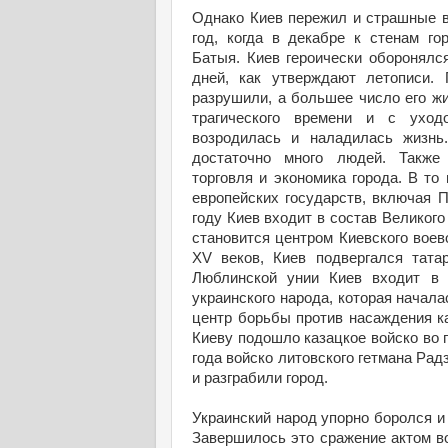
Однако Киев пережил и страшные в
год, когда в декабре к стенам го
Батыя. Киев героически оборонялс
дней, как утверждают летописи. 
разрушили, а большее число его жи
трагического времени и с уходо
возродилась и наладилась жизнь
достаточно много людей. Также
торговля и экономика города. В т
европейских государств, включая 
году Киев входит в состав Великого
становится центром Киевского воев
XV веков, Киев подвергался татар
Люблинской унии Киев входит в 
украинского народа, которая начала
центр борьбы против насаждения ка
Киеву подошло казацкое войско во 
года войско литовского гетмана Ра
и разграбили город.
Украинский народ упорно боролся и 
Завершилось это сражение актом во