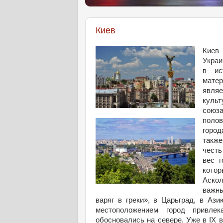
Киев
Киев 
Украи
в ис
матер
явля
культ
союз
поло
город
такж
честь
вес г
котор
Аскол
важны
варяг в греки», в Царьград, в Аз
местоположением город привле
обосновались на севере. Уже в IX 