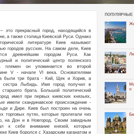
ПОПУЛЯРНЫЕ
Ж
– это прекрасный город, находящийся в
не, а также столица Киевской Руси. Однако
торической литературе Киев называют
ью городов русских. На самом деле, Киев
Л
ется древнейшим городом Руси. Как
урный и политический центр полянского
а племен он упоминается во второй
вине V - начале VI века. Основателями
а были три брата - Кий, Щек и Хорив, а
М
е сестра Лыбидь. Имя город получил в
о
 старшего брата. Большой политический
ород имел при первых киевских князьях,
ые имели скандинавское происхождение -
ьде и Дире. Киев был построен на очень
х торговых путях, которые пролегали «из
Б
ию, на Дон и в Новгород. Своим завидным
кал к себе внимание князей, которые
веке Киев боролся с Хазарским каганатом и