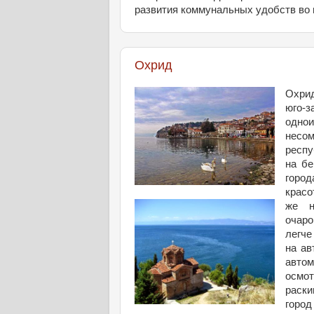
развития коммунальных удобств во 
Охрид
Охрид
юго-
одно
несом
респу
на бе
город
красо
же н
очаро
легче
на ав
автом
осмо
раски
город