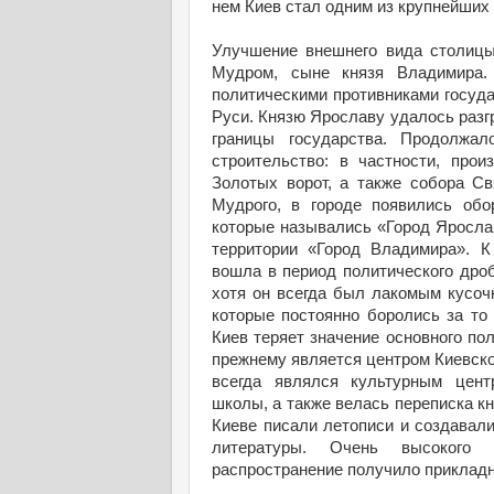
нем Киев стал одним из крупнейших 
Улучшение внешнего вида столицы
Мудром, сыне князя Владимира
политическими противниками госуд
Руси. Князю Ярославу удалось разг
границы государства. Продолжа
строительство: в частности, прои
Золотых ворот, а также собора С
Мудрого, в городе появились обо
которые назывались «Город Ярослав
территории «Город Владимира». К 
вошла в период политического дроб
хотя он всегда был лакомым кусоч
которые постоянно боролись за то 
Киев теряет значение основного пол
прежнему является центром Киевско
всегда являлся культурным цент
школы, а также велась переписка к
Киеве писали летописи и создавали
литературы. Очень высокого 
распространение получило прикладн