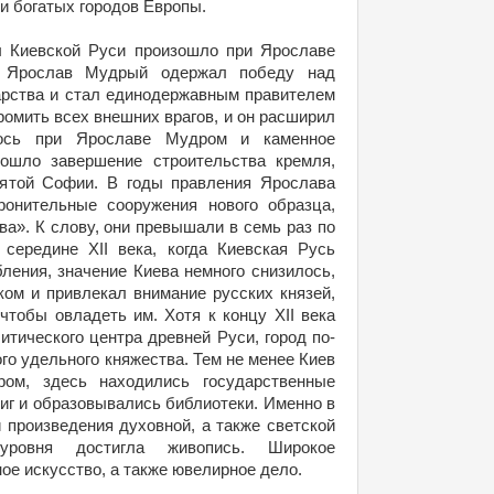
и богатых городов Европы.
 Киевской Руси произошло при Ярославе
. Ярослав Мудрый одержал победу над
арства и стал единодержавным правителем
ромить всех внешних врагов, и он расширил
лось при Ярославе Мудром и каменное
зошло завершение строительства кремля,
вятой Софии. В годы правления Ярослава
ронительные сооружения нового образца,
а». К слову, они превышали в семь раз по
середине XII века, когда Киевская Русь
ления, значение Киева немного снизилось,
ком и привлекал внимание русских князей,
чтобы овладеть им. Хотя к концу XII века
итического центра древней Руси, город по-
го удельного княжества. Тем не менее Киев
ром, здесь находились государственные
ниг и образовывались библиотеки. Именно в
 произведения духовной, а также светской
уровня достигла живопись. Широкое
ое искусство, а также ювелирное дело.