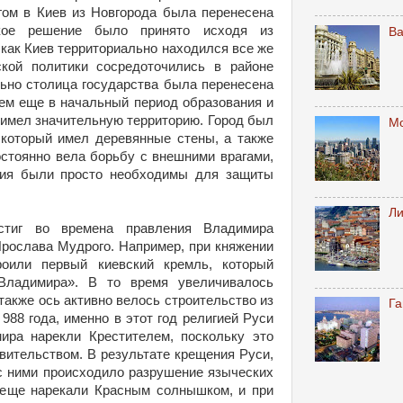
гом в Киев из Новгорода была перенесена
акое решение было принято исходя из
В
 как Киев территориально находился все же
кой политики сосредоточились в районе
но столица государства была перенесена
тем еще в начальный период образования и
 имел значительную территорию. Город был
М
который имел деревянные стены, а также
остоянно вела борьбу с внешними врагами,
ния были просто необходимы для защиты
Л
стиг во времена правления Владимира
Ярослава Мудрого. Например, при княжении
роили первый киевский кремль, который
Владимира». В то время увеличивалось
также ось активно велось строительство из
Га
988 года, именно в этот год религией Руси
ира нарекли Крестителем, поскольку это
вительством. В результате крещения Руси,
 с ними происходило разрушение языческих
 еще нарекали Красным солнышком, и при