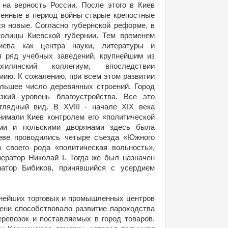
 на верность России. После этого в Киев
шенные в период войны старые крепостные
ся новые. Согласно губернской реформе, в
толицы Киевской губернии. Тем временем
иева как центра науки, литературы и
я ряд учебных заведений, крупнейшим из
гилянский коллегиум, впоследствии
мию. К сожалению, при всем этом развитии
ольшее число деревянных строений. Город
зкий уровень благоустройства. Все это
глядный вид. В XVIII - начале XIX века
нимали Киев контролем его «политической
ими и польскими дворянами здесь была
еве проводились четыре съезда «Южного
 своего рода «политическая вольность»,
ератор Николай I. Тогда же был назначен
натор Бибиков, принявшийся с усердием
упнейших торговых и промышленных центров
пени способствовало развитие пароходства
еревозок и поставляемых в город товаров.