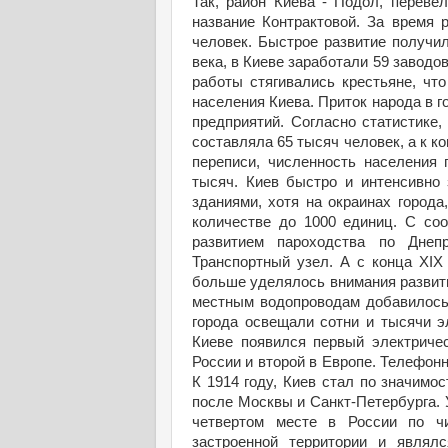
Так, район Киева - Подол, переве
название Контрактовой. За время 
человек. Быстрое развитие получи
века, в Киеве заработали 59 заводов
работы стягивались крестьяне, чт
населения Киева. Приток народа в 
предприятий. Согласно статистике,
составляла 65 тысяч человек, а к ко
переписи, численность населения 
тысяч. Киев быстро и интенсивно
зданиями, хотя на окраинах города
количестве до 1000 единиц. С со
развитием пароходства по Днеп
Транспортный узел. А с конца XIX
больше уделялось внимания развити
местным водопроводам добавилось
города освещали сотни и тысячи э
Киеве появился первый электриче
России и второй в Европе. Телефонн
К 1914 году, Киев стал по значимо
после Москвы и Санкт-Петербурга.
четвертом месте в России по чи
застроенной территории и являл