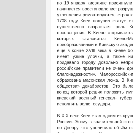
по 19 января киевляне присягнули
начинается восстановление: разру
укрепления ремонтируются, строят
1708 году Киев получил статус с
существенно возрастает роль К
просвещения. В Киеве открываетс
которых становится Киево-Мо
преобразованный в Киевскую акаде
еще в конце XVIII века в Киеве б
имеет узкие улочки, а также ни
придавало городу довольно непри
российские правители не очень до
благонадежности». Малороссийск
образована масонская ложа. В Ки
общества» декабристов. Это была
конец которой решил положить имп
киевский военный генерал- губер
исполнять волю государя.
В XIX веке Киев стал одним из кр
России. Этому в значительной сте
по Днепру, что увеличило объём п