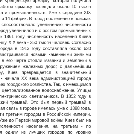
ли Крещенскую ярмарку, которая получила
работы ярмарку посещали около 10 тысяч
ла и промышленность. Уже к середине XIX
 и 14 фабрик. В город постепенно в поисках
о способствовало увеличению численности
город увеличился и с ростом промышленных
 к 1861 году численность населения Киева
нцу XIX века - 250 тысяч человек. Согласно
города в 1913 году составляла около 630
 застраивался новыми каменными жилыми
, в его черте стояли мазанки и землянки в
оружением железных дорог, с дальнейшим
ру, Киев превращается в значительный
 - начала XX века администрацией города
ю городского хозяйства. Так, к имеющимся
 централизованное водоснабжение. Улицы
лектрических светильников. В 1892 году в
ский трамвай. Это был первый трамвай в
ая связь в городе имелась уже с 1888 года.
сти третьим городом в Российской империи,
 Уже до Первой мировой войны Киев был на
сленности населения, на третьем - по
ся одним из лучших городов по уровню