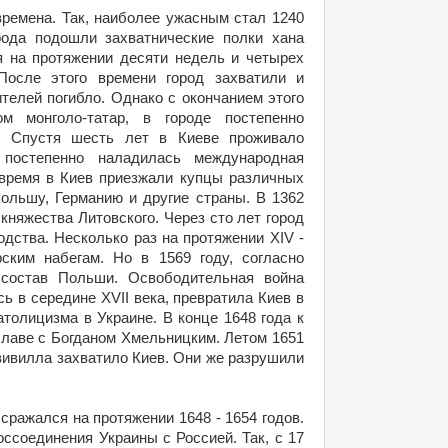
ремена. Так, наиболее ужасным стал 1240
рода подошли захватнические полки хана
я на протяжении десяти недель и четырех
После этого времени город захватили и
телей погибло. Однако с окончанием этого
м монголо-татар, в городе постепенно
. Спустя шесть лет в Киеве проживало
 постепенно наладилась международная
о время в Киев приезжали купцы различных
Польшу, Германию и другие страны. В 1362
 княжества Литовского. Через сто лет город
одства. Несколько раз на протяжении XIV -
ским набегам. Но в 1569 году, согласно
состав Польши. Освободительная война
сь в середине XVII века, превратила Киев в
толицизма в Украине. В конце 1648 года к
главе с Богданом Хмельницким. Летом 1651
дзивилла захватило Киев. Они же разрушили
сражался на протяжении 1648 - 1654 годов.
ссоединения Украины с Россией. Так, с 17