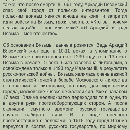
также, что после смерти, в 1661 году, Аркадий Вяземский
спас свой город от польских интервентов. Тогда
польским воинам явился юноша на коне, и запретил
идти войску на Вязьму, грозя смертью. «Кто вы, почему
нельзя идти?» - спросили ляхи? «Я Аркадий, и град
Вязьма – мое отечество».
Об основании Вязьмы, данные рознятся. Ведь Аркадий
Вяземский жил еще в 10-11 веках, а упоминание о
Вязьме в летописи относится к 1239 году, т.е. с 13 века.
Вязьма в начале 15 века, была завоевана литовцами, а
освобождена только в 1493 году Иваном ІІІ, в результате
русско-польской войны. Вязьма являлась очень важной
стратегической точкой в борьбе Московского княжества
с поляками и литовцами, поэтому для укрепления
города, московские князья не жалели сил. Уже с началом
17 века, Вязьма неоднократно переходила то в одни, то
в другие руки противоборствующих сторон. А после
окончания смутного времени, русское государство
начало набирать силу. И в ходе военного
противостояния с поляками, в 1618 году город Вязьма
вернулся в состав русского государства, по мирному