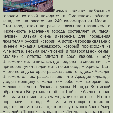
Вязьма является небольшим
городом, который находится в Смоленской области,
западнее, на расстоянии 240 километров от Москвы.
Этот город стоит на реке с таким же названием, а
численность населения города составляет 90 тысяч
человек. Вязьма очень интересна для посещения
любителям русской истории. А история города связана с
именем Аркадия Вяземского, который происходил из
купечества, весьма религиозной и православной семьи.
Мальчик с детства впитал в себя любовь к Богу.
Вяземский жил и питался, где придется, а своим личным
примером, учил людей жить по заповедям Христа. Есть
много легенд, которые рассказывают о чудесах Аркадия
Вяземского. Так, рассказывают, что Аркадий однажды
увидел женщину с маленьким ребенком, который пил
молоко из одного блюдца с ужом. И тогда Вяземский
обратился к Богу с молитвой – «Чтобы не было в городе
Вязьма и за тридевять земель, таких животных». И с тех
пор, змеи в городе Вязьма и его окрестностях не
водятся, несмотря на то, что в округе много болот. Умер
Аркадий в Торжке, в монастыре. Легенды рассказывают