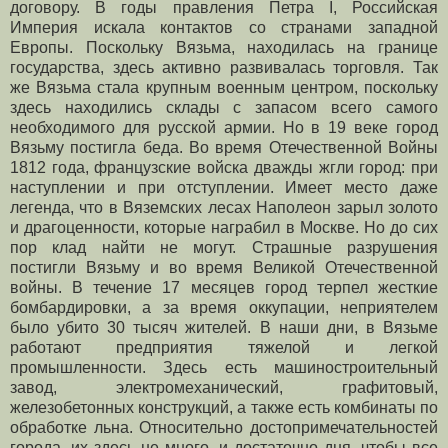
договору. В годы правления Петра І, Российская
Империя искала контактов со странами западной
Европы. Поскольку Вязьма, находилась на границе
государства, здесь активно развивалась торговля. Так
же Вязьма стала крупным военным центром, поскольку
здесь находились склады с запасом всего самого
необходимого для русской армии. Но в 19 веке город
Вязьму постигла беда. Во время Отечественной Войны
1812 года, французские войска дважды жгли город: при
наступлении и при отступлении. Имеет место даже
легенда, что в Вяземских лесах Наполеон зарыл золото
и драгоценности, которые награбил в Москве. Но до сих
пор клад найти не могут. Страшные разрушения
постигли Вязьму и во время Великой Отечественной
войны. В течение 17 месяцев город терпел жесткие
бомбардировки, а за время оккупации, неприятелем
было убито 30 тысяч жителей. В наши дни, в Вязьме
работают предприятия тяжелой и легкой
промышленности. Здесь есть машиностроительный
завод, электромеханический, графитовый,
железобетонных конструкций, а также есть комбинаты по
обработке льна. Относительно достопримечательностей
города, их здесь не много, и достаточно дня, чтобы все