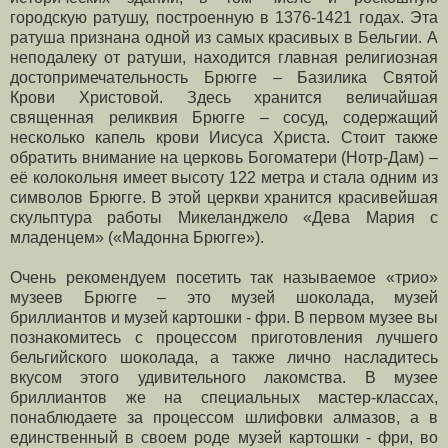
городскую ратушу, построенную в 1376-1421 годах. Эта
ратуша признана одной из самых красивых в Бельгии. А
неподалеку от ратуши, находится главная религиозная
достопримечательность Брюгге – Базилика Святой
Крови Христовой. Здесь хранится величайшая
священная реликвия Брюгге – сосуд, содержащий
несколько капель крови Иисуса Христа. Стоит также
обратить внимание на церковь Богоматери (Нотр-Дам) –
её колокольня имеет высоту 122 метра и стала одним из
символов Брюгге. В этой церкви хранится красивейшая
скульптура работы Микеланджело «Дева Мария с
младенцем» («Мадонна Брюгге»).
Очень рекомендуем посетить так называемое «трио»
музеев Брюгге – это музей шоколада, музей
бриллиантов и музей картошки - фри. В первом музее вы
познакомитесь с процессом приготовления лучшего
бельгийского шоколада, а также лично насладитесь
вкусом этого удивительного лакомства. В музее
бриллиантов же на специальных мастер-классах,
понаблюдаете за процессом шлифовки алмазов, а в
единственный в своем роде музей картошки - фри, во