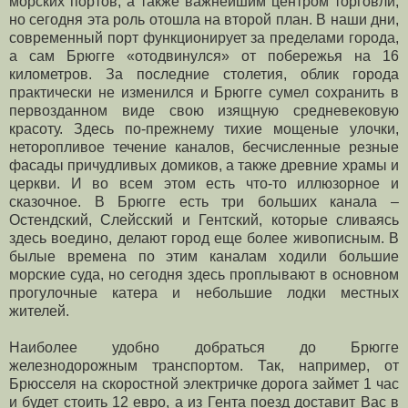
морских портов, а также важнейшим центром торговли,
но сегодня эта роль отошла на второй план. В наши дни,
современный порт функционирует за пределами города,
а сам Брюгге «отодвинулся» от побережья на 16
километров. За последние столетия, облик города
практически не изменился и Брюгге сумел сохранить в
первозданном виде свою изящную средневековую
красоту. Здесь по-прежнему тихие мощеные улочки,
неторопливое течение каналов, бесчисленные резные
фасады причудливых домиков, а также древние храмы и
церкви. И во всем этом есть что-то иллюзорное и
сказочное. В Брюгге есть три больших канала –
Остендский, Слейсский и Гентский, которые сливаясь
здесь воедино, делают город еще более живописным. В
былые времена по этим каналам ходили большие
морские суда, но сегодня здесь проплывают в основном
прогулочные катера и небольшие лодки местных
жителей.
Наиболее удобно добраться до Брюгге
железнодорожным транспортом. Так, например, от
Брюсселя на скоростной электричке дорога займет 1 час
и будет стоить 12 евро, а из Гента поезд доставит Вас в