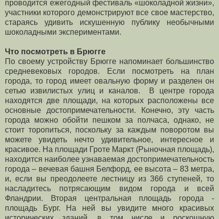
проводится ежегодный фестиваль «шоколадной жизни»,
участники которого демонстрируют все свое мастерство,
стараясь удивить искушенную публику необычными
шоколадными экспериментами.
Что посмотреть в Брюгге
По своему устройству Брюгге напоминает большинство
средневековых городов. Если посмотреть на план
города, то город имеет овальную форму и разделен он
сетью извилистых улиц и каналов. В центре города
находятся две площади, на которых расположены все
основные достопримечательности. Конечно, эту часть
города можно обойти пешком за полчаса, однако, не
стоит торопиться, поскольку за каждым поворотом вы
можете увидеть нечто удивительное, интересное и
красивое. На площади Гроте Маркт (Рыночная площадь),
находится наиболее узнаваемая достопримечательность
города – вечевая башня Белфорд, ее высота – 83 метра,
и, если вы преодолеете лестницу из 366 ступеней, то
насладитесь потрясающим видом города и всей
Фландрии. Вторая центральная площадь города -
площадь Бург. На ней вы увидите много красивых
исторических зданий, в том числе и роскошную