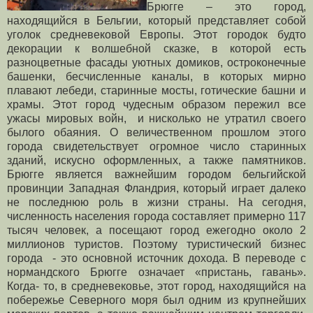
Брюгге – это город,
находящийся в Бельгии, который представляет собой
уголок средневековой Европы. Этот городок будто
декорации к волшебной сказке, в которой есть
разноцветные фасады уютных домиков, остроконечные
башенки, бесчисленные каналы, в которых мирно
плавают лебеди, старинные мосты, готические башни и
храмы. Этот город чудесным образом пережил все
ужасы мировых войн, и нисколько не утратил своего
былого обаяния. О величественном прошлом этого
города свидетельствует огромное число старинных
зданий, искусно оформленных, а также памятников.
Брюгге является важнейшим городом бельгийской
провинции Западная Фландрия, который играет далеко
не последнюю роль в жизни страны. На сегодня,
численность населения города составляет примерно 117
тысяч человек, а посещают город ежегодно около 2
миллионов туристов. Поэтому туристический бизнес
города - это основной источник дохода. В переводе с
нормандского Брюгге означает «пристань, гавань».
Когда- то, в средневековье, этот город, находящийся на
побережье Северного моря
был одним из крупнейших