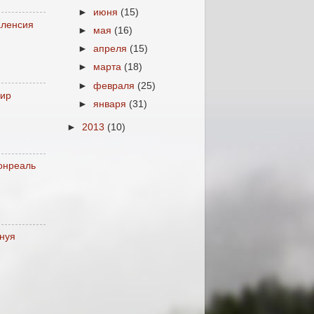
►
июня
(15)
аленсия
►
мая
(16)
►
апреля
(15)
►
марта
(18)
►
февраля
(25)
аир
►
января
(31)
►
2013
(10)
онреаль
нуя