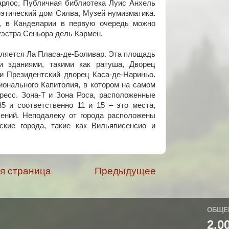
рлос, Публичная библиотека Луис Анхель
оэтический дом Силва, Музей нумизматика.
, в Канделарии в первую очередь можно
уэстра Сеньора дель Кармен.
ляется Ла Пласа-де-Боливар. Эта площадь
 зданиями, такими как ратуша, Дворец
 Президентский дворец Каса-де-Нариньо.
ионального Капитолия, в котором на самом
ресс. Зона-Т и Зона Роса, расположенные
 и соответственно 11 и 15 – это места,
ений. Неподалеку от города расположены
ские города, такие как Вильявисенсио и
я страница
Предыдущее
ОБЩЕ
2,0