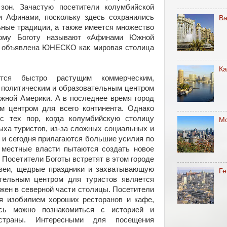
зон. Зачастую посетители колумбийской
 Афинами, поскольку здесь сохранились
В
ьные традиции, а также имеется множество
этому Боготу называют «Афинами Южной
 объявлена ЮНЕСКО как мировая столица
К
тся быстро растущим коммерческим,
 политическим и образовательным центром
Южной Америки. А в последнее время город
 центром для всего континента. Однако
с тех пор, когда колумбийскую столицу
М
ыха туристов, из-за сложных социальных и
 и сегодня прилагаются большие усилия по
 местные власти пытаются создать новое
 Посетители Боготы встретят в этом городе
зеи, щедрые праздники и захватывающую
Ге
тельным центром для туристов является
жен в северной части столицы. Посетители
я изобилием хороших ресторанов и кафе,
есь можно познакомиться с историей и
 страны. Интересными для посещения