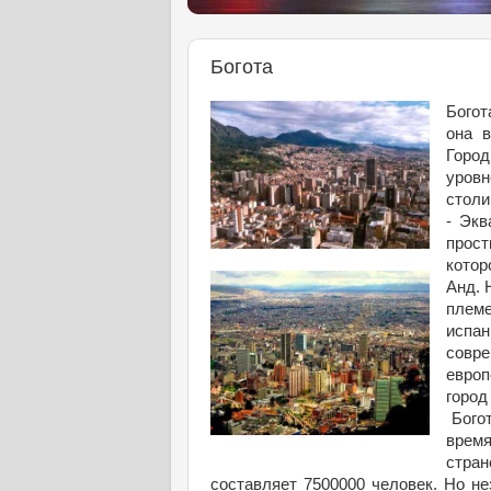
Богота
Богот
она в
Горо
уровн
столи
- Экв
прост
котор
Анд. 
племе
испа
совр
европ
горо
Богот
врем
стра
составляет 7500000 человек. Но не