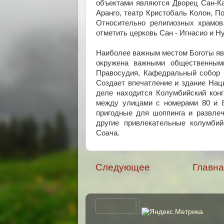
объектами являются Дворец Сан-Ка
Аранго, театр Кристобаль Колон, П
Относительно религиозных храмов
отметить церковь Сан - Игнасио и Н
Наиболее важным местом Боготы яв
окружена важными общественными
Правосудия, Кафедральный собор и
Создает впечатление и здание Нац
деле находится Колумбийский конг
между улицами с номерами 80 и 85
пригодные для шоппинга и развлеч
другие привлекательные колумбий
Соача.
Следующее
Главна