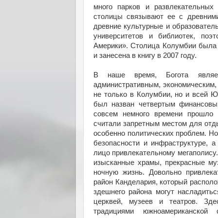
много парков и развлекательных 
столицы связывают ее с древними
древние культурные и образовател
университетов и библиотек, по
Америки». Столица Колумбии была
и занесена в книгу в 2007 году.
В наше время, Богота являе
административным, экономическим,
не только в Колумбии, но и всей 
был назван четвертым финансовым
совсем немного времени прошло 
считали запретным местом для отд
особенно политических проблем. Но
безопасности и инфраструктуре, а
лицо привлекательному мегаполису.
изысканные храмы, прекрасные му
ночную жизнь. Довольно привлека
район Канделария, который располо
здешнего района могут насладитьс
церквей, музеев и театров. Зд
традициями южноамериканской