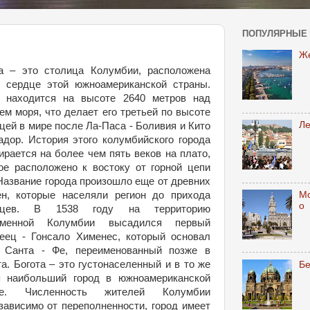
ПОПУЛЯРНЫЕ
Ж
а – это столица Колумбии, расположена
 сердце этой южноамериканской страны.
д находится на высоте 2640 метров над
ем моря, что делает его третьей по высоте
Л
цей в мире после Ла-Паса - Боливия и Кито
адор. История этого колумбийского города
ирается на более чем пять веков на плато,
ое расположено к востоку от горной цепи
Название города произошло еще от древних
М
н, которые населяли регион до прихода
о
нцев. В 1538 году на территорию
еменной Колумбии высадился первый
еец - Гонсало Хименес, который основал
д Санта - Фе, переименованный позже в
а. Богота – это густонаселенный и в то же
Б
я наибольший город в южноамериканской
не. Численность жителей Колумбии
зависимо от переполненности, город имеет