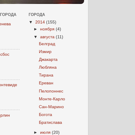
 ГОРОДА
ГОРОДА
▼
2014
(155)
енева
►
ноября
(4)
▼
августа
(11)
Белград
Измир
есбос
Джакарта
Любляна
Тирана
Ереван
онтевиде
Пелопоннес
Монте-Карло
Сан-Марино
Богота
ерлин
Братислава
►
июля
(20)