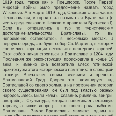
1919 года, также как и Прешпорок. После Первой
мировой войны было предложение назвать город
Wilsonovo. А в марте 1919 года, Словакия стала частью
Чехословакии, и город стал называться Братислава (в
честь средневекового Чешского правителя Бретислав I).
Если вы отправились в тур по туристическим
достопримечательностям Братиславы, то вы
непременно остановитесь в нескольких местах. В
первую очередь, это будет собор Св. Мартина, в котором
состоялись коронации нескольких венгерских королей.
Этот собор начал строиться в Братиславе в 1204 году.
Последняя же реконструкция происходила в конце 19
века, и именно она возвратила блеск готической
архитектуры этого исторического памятника в словацкой
столице. Впечатляет своим величием и крепость
Братиславский Град. Дворец этот доминирует над
Братиславой со своего холма, а на протяжении истории
своего существования, он был под властью разных
народов. Здесь были кельты, славяне, римляне, венгры,
австрийцы. Скульптура, которая напоминает летающую
тарелку, а также дворец – это своего рода эмблемы
Братиславы. Замок Братиславы является одним из