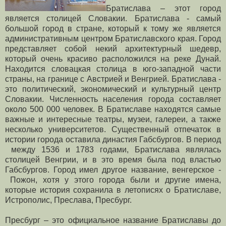
Братислава – этот город
является столицей Словакии. Братислава - самый
большой город в стране, который к тому же является
административным центром Братиславского края. Город
представляет собой некий архитектурный шедевр,
который очень красиво расположился на реке Дунай.
Находится словацкая столица в юго-западной части
страны, на границе с Австрией и Венгрией. Братислава -
это политический, экономический и культурный центр
Словакии. Численность населения города составляет
около 500 000 человек. В Братиславе находятся самые
важные и интересные театры, музеи, галереи, а также
несколько университетов. Существенный отпечаток в
истории города оставила династия Габсбургов. В период
между 1536 и 1783 годами, Братислава являлась
столицей Венгрии, и в это время была под властью
Габсбургов. Город имел другое название, венгерское -
Пожон, хотя у этого города были и другие имена,
которые история сохранила в летописях о Братиславе,
Истрополис, Преслава, Пресбург.
Пресбург – это официальное название Братиславы до